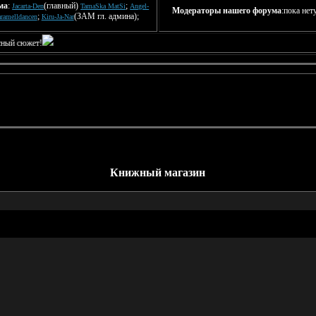
ма
:
(главный)
;
Jacarta-Den
TamaSka MatSi
Angel-
Модераторы нашего форума
:пока нет
;
(ЗАМ гл. админа);
ramelldancen
Kiru-Ja-Nar
ется интересный сюжет!
Книжный магазин