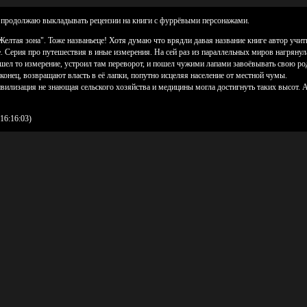
, продолжаю выкладывать рецензии на книги с фуррёвыми персонажами.
елтая зона". Тоже названьеце! Хотя думаю что врядли давая название книге автор учи
. Серия про путешествия в иные измерения. На сей раз из параллельных миров нагрянул
шел то измерение, устроил там переворот, и пошел чужими лапами завоёвывать свою род
онец, возвращают власть в её лапки, попутно исцеляя население от местной чумы.
вилизация не знающая сельского хозяйства и медицины могла достигнуть таких высот. А 
16:16:03)