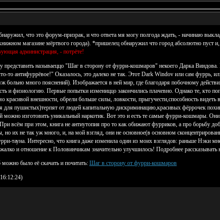
бнаружил, что это форум-призрак, и что ответа мя могу полгода ждать, - начинаю выкла
 книжном магазине мёртвого города). *пришелец обнаружил что город абсолютно пуст и,
вующая администрация, - потрёте!
чу представить называеццо "Шаг в сторону от фурри-кошмаров" некоего Дарка Виндова. 
то-то антифуррёвое!" Оказалось, это далеко не так. Этот Dark Windov или сам фуррь, и
(уж больно много пояснений). Изображается в ней мир, где благодаря побочному дейст
ть и физиологию. Первые попытки измениццо закончились плачевно. Однако те, кто по
 красивой внешности, обрели больше силы, ловкости, прыгучести,способность видеть в 
ия для пушистых)терпят от людей капитальную дискриминацию,красивых фёррочек похища
 можно изготовить уникальный наркотик. Вот это и есть те самые фурри-кошмары. Они 
 При всём при этом, книга не антиутопия про то как обижают фурриков, а про борьбу до
 но их не так уж много, и, на мой взгляд, они не основное(в основном сконцентрирова
ри-тауна. Интересно, что книга даже изменила один из моих взглядов: раньше Нэки мне
о жалко и отношение к Половинчикам значительно улучшилось! Подробнее рассказывать н
 можно было её скачать и почитать:
Шаг в сторону от фурри-кошмаров
16:12:24)