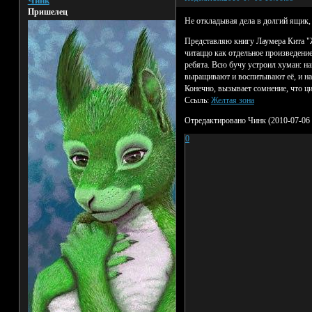
Чинк
Пришелец
Не откладывая дела в долгий ящик
Представляю книгу Лаумера Кита "Ж
читаццо как отдельное произведение
ребята. Всю бучу устроил хуман: на
выращивают и воспитывают её, и нак
Конечно, вызывает сомнение, что ци
Ссыль:
Желтая зона
Отредактировано Чинк (2010-07-06 
0