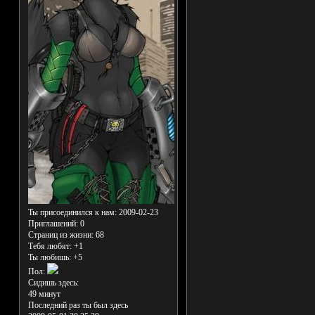
Ты присоединился к нам
: 2009-02-23
Приглашений:
0
Страниц из жизни:
68
Тебя любят:
+1
Ты любишь:
+5
Пол:
Сидишь здесь:
49 минут
Последний раз ты был здесь