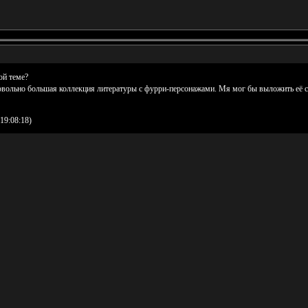
ой теме?
овольно большая коллекция литературы с фурри-персонажами. Мя мог бы выложить её сю
19:08:18)