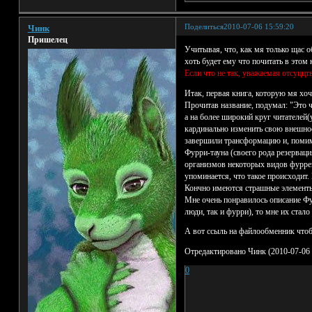
Поделиться
2010-07-06 15:59:20
Чинк
Пришелец
Учитывая, что, как мя только щас о
хоть будет ему что почитать в этом
Если что не так, уважаемая отсуццт
Итак, первая книга, которую мя хо
Прочитав название, подумал: "Это ч
а на более широкий круг читателей
кардинально изменить свою внешнос
завершили трансформацию и, помимо
Фурри-тауна (своего рода резервац
организмов некоторых видов фуррей
упоминается, что такое происходит.
Кончно имеются страшные элементы,
Мне очень понравилось описание Фур
люди, так и фурри), то мне их стал
А вот ссыль на файлообменник чтоб
Отредактировано Чинк (2010-07-06 
0