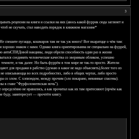
3
дывать рецензии на книги и ссылки на них (авось какой фуррик сюда заглянет и
 чтоб не скучать, стал наводить порядок в книжном магазине*
Не спешите пугаццо, кошмаров там не так уж много! Вот вкаратцце о чём там:
ли хорошо знаком с нами. Однако книга ориентированна не специально на фуррей,
вию антиСПИДовой вакцины, люди обрели способность один раз в жизни
пытался соединить человеческие качества со звериным обликом, успешно
темноте, и так далее. Но быть фуррём в том мире не так-то просто. Жители
ют для продажи в рабство (думаю в какое не надо объяснять),более того из
не описываюцца во всех подробностях, либо в общих чертах, либо просто
бра со злом. С хэпиэндом, между прочим (зло покарано, невинные спасены).
нны в главе "Фурфоломеевская ночь").
 определённо не нравились, а как прочитал как их там притесняют (прчём как
е буду, заинтересует — прочтёте книгу.