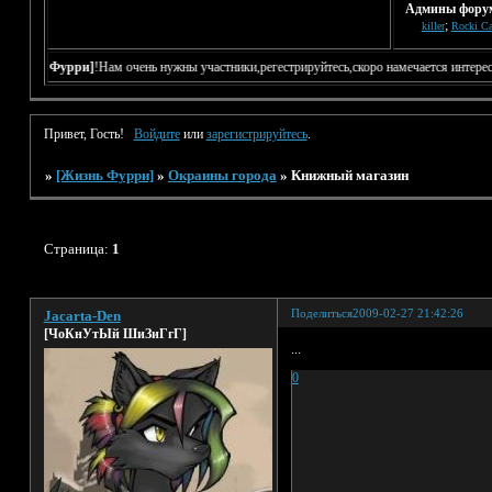
Админы фору
;
killer
Rocki Ca
я по фуррям
[Жизнь Фурри]
!Нам очень нужны участники,регестрируйтесь,скоро намеча
Дата и время
Привет, Гость!
Войдите
или
зарегистрируйтесь
.
»
[Жизнь Фурри]
»
Окраины города
»
Книжный магазин
Страница:
1
Поделиться
2009-02-27 21:42:26
Jacarta-Den
[ЧоКнУтЫй ШиЗиГгГ]
...
0