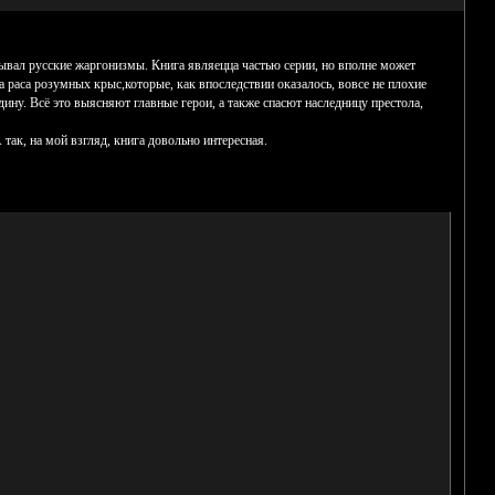
тывал русские жаргонизмы. Книга являецца частью серии, но вполне может
а раса розумных крыс,которые, как впоследствии оказалось, вовсе не плохие
ину. Всё это выясняют главные герои, а также спасют наследницу престола,
так, на мой взгляд, книга довольно интересная.