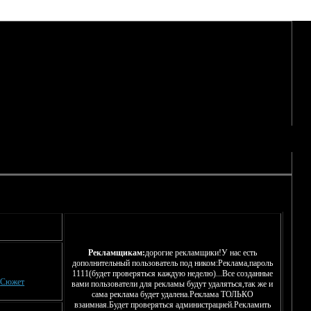
Рекламщикам:
дорогие рекламщики!У нас есть
дополнительный пользователь под ником:Реклама,пароль
1111(будет проверяться каждую неделю)...Все созданные
вами пользователи для рекламы будут удаляться,так же и
:
Сюжет
сама реклама будет удалена.Реклама ТОЛЬКО
взаимная.Будет проверяться администрацией.Рекламить
строго
Но ознакомтесь с
рекламы.
ЗДЕСЬ!
правилами