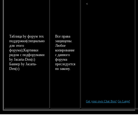
<
Таблица by форум тех
Все права
поддержки(специально
защищены.
для этого
Любое
форума);Картинки
копирование
рядом с подфорумами
с данного
by Jacarta-Den(c)
форума
Баннер by Jacarta-
преследуется
Den(с)
по закону.
Get your own Chat Box!
Go Large!