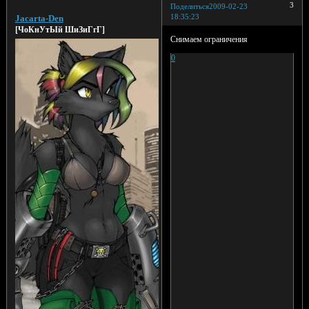
3
Поделиться
2009-02-23
18:35:23
Jacarta-Den
[ЧоКнУтЫй ШиЗиГгГ]
Снимаем ограничения
0