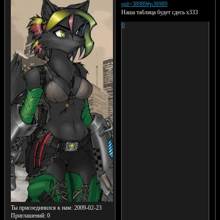
pid=38989#p38989
Наша таблица будет сдесь х333
0
Ты присоединился к нам
: 2009-02-23
Приглашений:
0