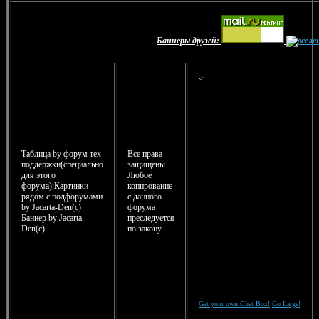
Баннеры друзей:
<
Таблица by форум тех
Все права
поддержки(специально
защищены.
для этого
Любое
форума);Картинки
копирование
рядом с подфорумами
с данного
by Jacarta-Den(c)
форума
Баннер by Jacarta-
преследуется
Den(с)
по закону.
Get your own Chat Box!
Go Large!