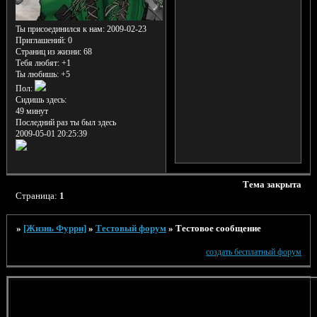
Ты присоединился к нам
: 2009-02-23
Приглашений:
0
Страниц из жизни:
68
Тебя любят:
+1
Ты любишь:
+5
Пол:
Сидишь здесь:
49 минут
Последний раз ты был здесь
2009-05-01 20:25:39
Тема закрыта
Страница:
1
»
[Жизнь Фурри]
»
Тестовый форум
»
Тестовое сообщение
создать бесплатный форум