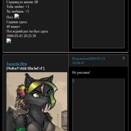
Страниц из жизни:
68
Тебя любят:
+1
Ты любишь:
+5
Пол:
Сидишь здесь:
49 минут
Последний раз ты был здесь
2009-05-01 20:25:39
2
Поделиться
2009-02-23
18:08:47
Jacarta-Den
[ЧоКнУтЫй ШиЗиГгГ]
Не реклама!
0