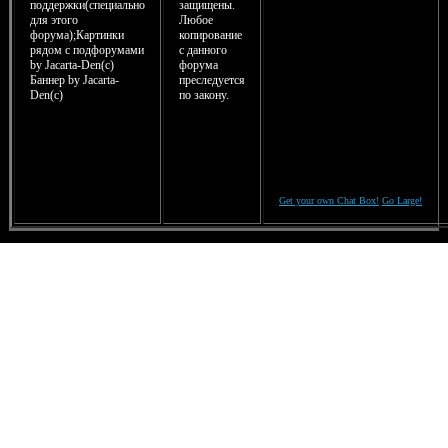
поддержки(специально
защищены.
для этого
Любое
форума);Картинки
копирование
рядом с подфорумами
с данного
by Jacarta-Den(c)
форума
Баннер by Jacarta-
преследуется
Den(с)
по закону.
Get your own Chat Box!
Go Large!