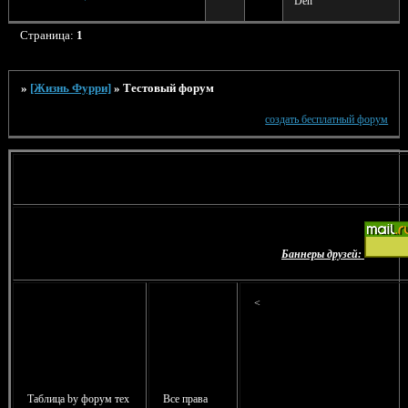
Den
Страница:
1
»
[Жизнь Фурри]
»
Тестовый форум
создать бесплатный форум
Баннеры друзей:
<
Таблица by форум тех
Все права