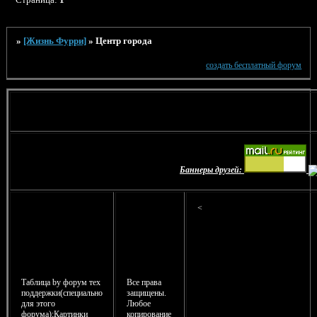
»
[Жизнь Фурри]
»
Центр города
создать бесплатный форум
Баннеры друзей:
<
Таблица by форум тех
Все права
поддержки(специально
защищены.
для этого
Любое
форума);Картинки
копирование