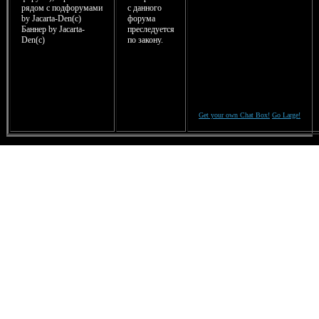
рядом с подфорумами
с данного
by Jacarta-Den(c)
форума
Баннер by Jacarta-
преследуется
Den(с)
по закону.
Get your own Chat Box!
Go Large!